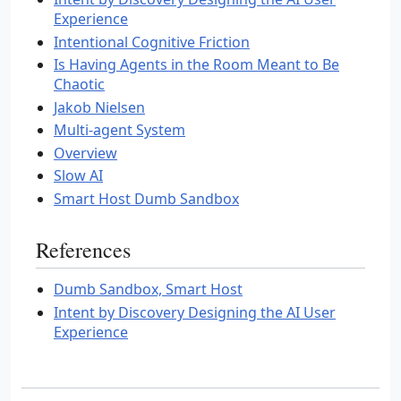
Experience
Intentional Cognitive Friction
Is Having Agents in the Room Meant to Be
Chaotic
Jakob Nielsen
Multi-agent System
Overview
Slow AI
Smart Host Dumb Sandbox
References
Dumb Sandbox, Smart Host
Intent by Discovery Designing the AI User
Experience