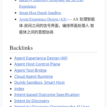
Experience
Smart Host Dumb Sandbox
Agent Experience Design (AX)
— AX 处理智能
体-房间之间的信号界面，编排界面处理人-智
能体之间的意图协商
Backlinks
Agent Experience Design (AX)
Agent Host Control Plane
Agent Tool Bridge
Cloud Agent Runtime
Dumb Sandbox, Smart Host
index
Intent-based Outcome Specification
Intent by Discovery
Intent by Discovery Designing the AI User