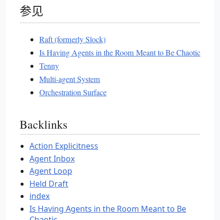
参见
Raft (formerly Slock)
Is Having Agents in the Room Meant to Be Chaotic
Tenny
Multi-agent System
Orchestration Surface
Backlinks
Action Explicitness
Agent Inbox
Agent Loop
Held Draft
index
Is Having Agents in the Room Meant to Be
Chaotic