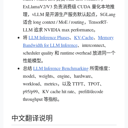
ExLlamaV2/V3 负责消费级 CUDA 量化本地推
理，vLLM 是开源生产服务默认起点，SGLang
适合 long context / MoE / routing，TensorRT-
LLM 追求 NVIDIA max performance。
将
LLM Inference Phases
、
KV-Cache
、
Memory
Bandwidth for LLM Inference
、interconnect、
scheduler quality 和 runtime overhead 放进同一个
性能模型。
总结
LLM Inference Benchmarking
所需维度：
model、weights、engine、hardware、
workload、metrics，以及 TTFT、TPOT、
p95/p99、KV cache hit rate、prefill/decode
throughput 等指标。
中文翻译说明