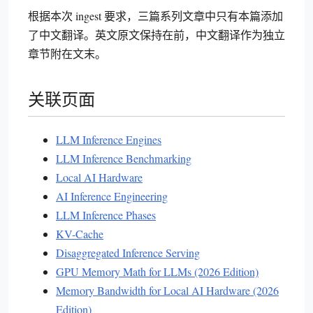
根据本次 ingest 要求，三篇系列文章中只有本篇添加
了中文翻译。英文原文保持在前，中文翻译作为独立
章节附在文末。
关联页面
LLM Inference Engines
LLM Inference Benchmarking
Local AI Hardware
AI Inference Engineering
LLM Inference Phases
KV-Cache
Disaggregated Inference Serving
GPU Memory Math for LLMs (2026 Edition)
Memory Bandwidth for Local AI Hardware (2026
Edition)