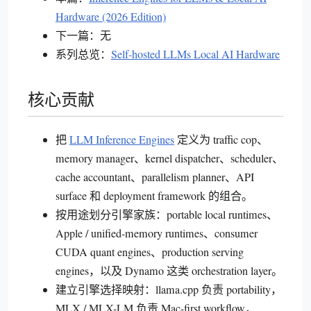
Hardware (2026 Edition)
下一篇：无
系列总览：
Self-hosted LLMs Local AI Hardware
核心贡献
把
LLM Inference Engines
定义为 traffic cop、
memory manager、kernel dispatcher、scheduler、
cache accountant、parallelism planner、API
surface 和 deployment framework 的组合。
按用途划分引擎家族：portable local runtimes、
Apple / unified-memory runtimes、consumer
CUDA quant engines、production serving
engines，以及 Dynamo 这类 orchestration layer。
建立引擎选择映射：llama.cpp 负责 portability，
MLX / MLX-LM 负责 Mac-first workflow，