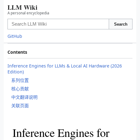
LLM Wiki
A personal encyclopedia
Search
GitHub
Contents
Inference Engines for LLMs & Local AI Hardware (2026
Edition)
系列位置
核心贡献
中文翻译说明
关联页面
Inference Engines for