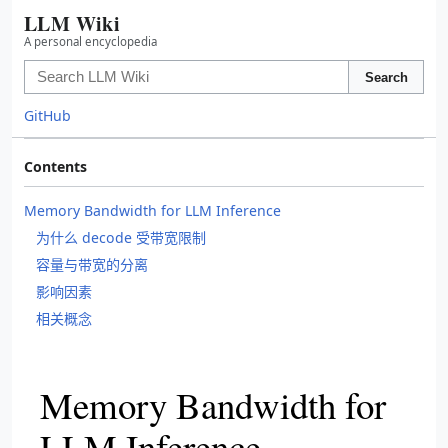
LLM Wiki
A personal encyclopedia
Search
GitHub
Contents
Memory Bandwidth for LLM Inference
为什么 decode 受带宽限制
容量与带宽的分离
影响因素
相关概念
Memory Bandwidth for
LLM Inference