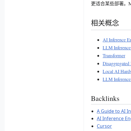
更适合某些部署。MoE 模型
相关概念
AI Inference E
LLM Inference
Transformer
Disaggregated 
Local AI Hard
LLM Inference
Backlinks
A Guide to AI I
AI Inference E
Cursor