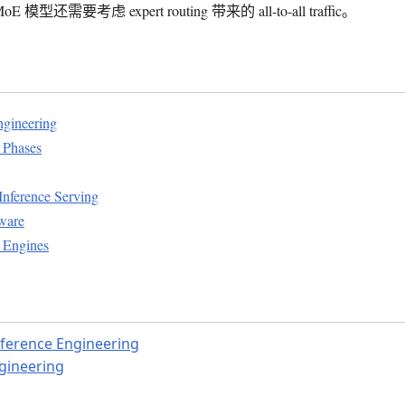
还需要考虑 expert routing 带来的 all-to-all traffic。
ngineering
 Phases
Inference Serving
ware
 Engines
nference Engineering
ngineering