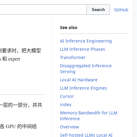
GitHub
Search
See also
AI Inference Engineering
LLM Inference Phases
延迟达不到要求时，把大模型
Transformer
expert
Disaggregated Inference
Serving
Local AI Hardware
LLM Inference Engines
Cursor
持有每一层的一部分，并共
index
Memory Bandwidth for LLM
Inference
各 GPU 的中间结
Overview
Self-hosted LLMs Local AI