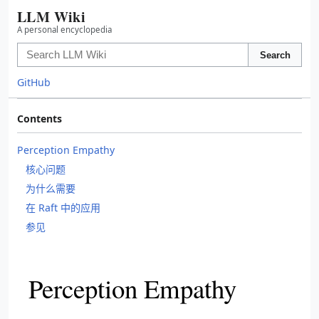
LLM Wiki
A personal encyclopedia
Search
GitHub
Contents
Perception Empathy
核心问题
为什么需要
在 Raft 中的应用
参见
Perception Empathy