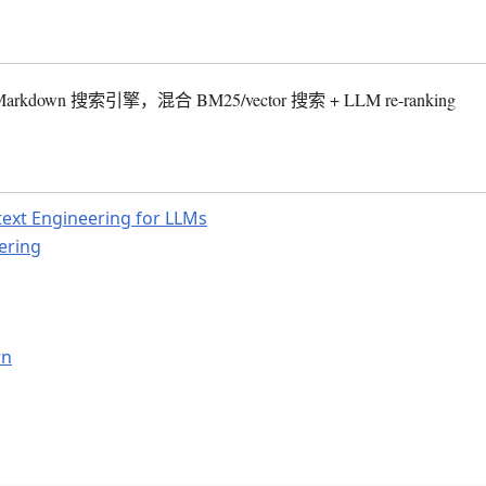
rkdown 搜索引擎，混合 BM25/vector 搜索 + LLM re-ranking
text Engineering for LLMs
ering
rn