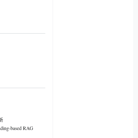
新
-based RAG