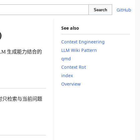
GitHub
Search
See also
)
Context Engineering
LLM Wiki Pattern
与 LLM 生成能力结合的
qmd
Context Rot
index
Overview
时只检索与当前问题