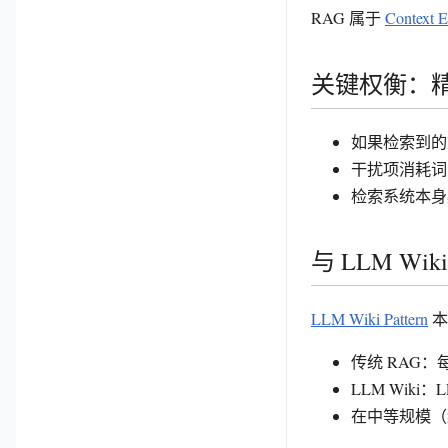
RAG 属于
Context E
关键权衡：精度
如果检索到的
干扰项消耗词
检索系统本身
与 LLM Wi
LLM Wiki Pattern
本
传统 RAG
LLM Wik
在中等规模（约 