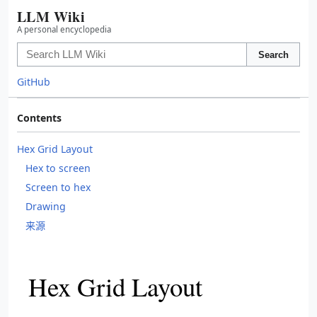
LLM Wiki
A personal encyclopedia
Search
GitHub
Contents
Hex Grid Layout
Hex to screen
Screen to hex
Drawing
来源
Hex Grid Layout