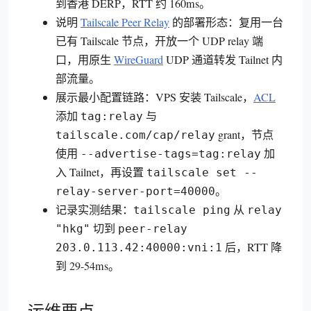
到香港 DERP，RTT 约 160ms。
说明
Tailscale Peer Relay
的部署形态：复用一台
已有 Tailscale 节点，开放一个 UDP relay 端
口，用原生
WireGuard
UDP 通道转发 Tailnet 内
部流量。
展示最小配置链路：VPS 安装 Tailscale，
ACL
添加
与
tag:relay
grant，节点
tailscale.com/cap/relay
使用
加
--advertise-tags=tag:relay
入 Tailnet，再设置
tailscale set --
。
relay-server-port=40000
记录实测结果：
从
tailscale ping
relay
切到
"hkg"
peer-relay
后，RTT 降
203.0.113.42:40000:vni:1
到 29-54ms。
运维要点