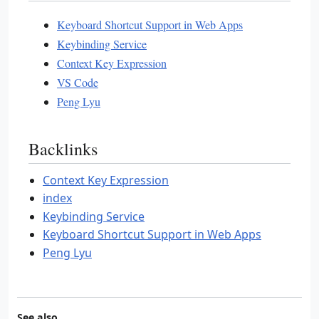
Keyboard Shortcut Support in Web Apps
Keybinding Service
Context Key Expression
VS Code
Peng Lyu
Backlinks
Context Key Expression
index
Keybinding Service
Keyboard Shortcut Support in Web Apps
Peng Lyu
See also