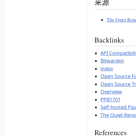
来源
The Quiet Reno
Backlinks
API Compatibilit
Bitwarden
index
Open Source Fo
Open Source Tr
Overview
PPB1701
Self-hosted P
The Quiet Reno
References