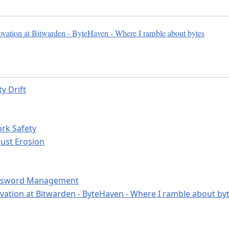
vation at Bitwarden - ByteHaven - Where I ramble about bytes
y Drift
rk Safety
ust Erosion
assword Management
vation at Bitwarden - ByteHaven - Where I ramble about by