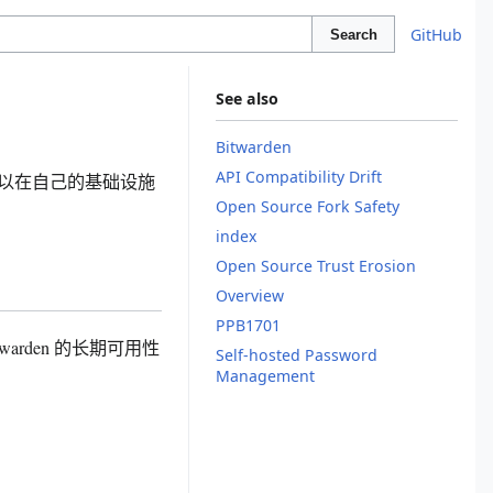
GitHub
Search
See also
Bitwarden
API Compatibility Drift
让用户可以在自己的基础设施
Open Source Fork Safety
index
Open Source Trust Erosion
Overview
PPB1701
twarden 的长期可用性
Self-hosted Password
Management