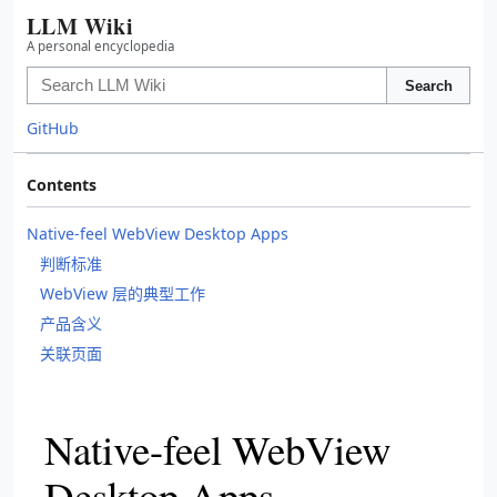
LLM Wiki
A personal encyclopedia
Search
GitHub
Contents
Native-feel WebView Desktop Apps
判断标准
WebView 层的典型工作
产品含义
关联页面
Native-feel WebView
Desktop Apps