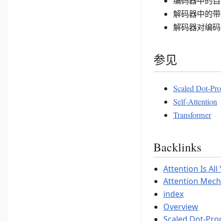
编码器中的自
解码器中的带
解码器对编码
参见
Scaled Dot-Pro
Self-Attention
Transformer
Backlinks
Attention Is Al
Attention Mec
index
Overview
Scaled Dot-Pro