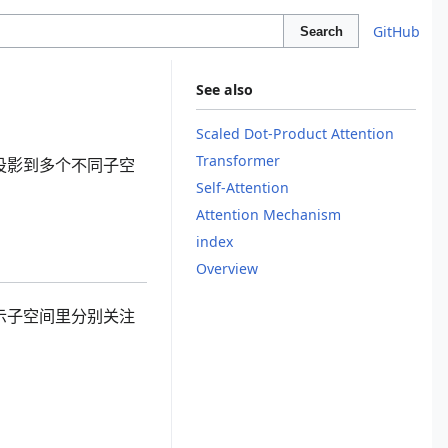
GitHub
Search
See also
Scaled Dot-Product Attention
Transformer
ue）投影到多个不同子空
Self-Attention
Attention Mechanism
index
Overview
示子空间里分别关注