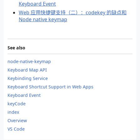
Keyboard Event
Web 应用快捷键支持（二）：codekey 的缺点和
Node native keymap
See also
node-native-keymap
Keyboard Map API
Keybinding Service
Keyboard Shortcut Support in Web Apps
Keyboard Event
keyCode
index
Overview
VS Code