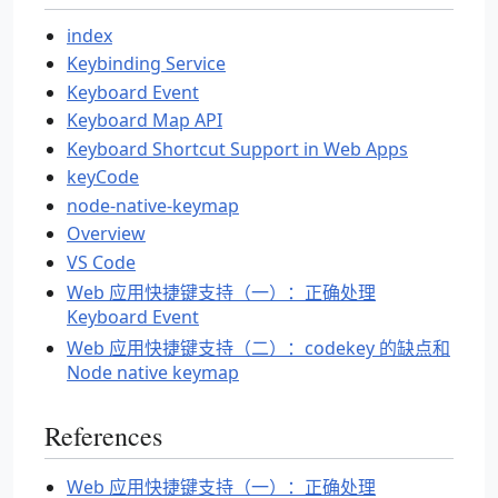
index
Keybinding Service
Keyboard Event
Keyboard Map API
Keyboard Shortcut Support in Web Apps
keyCode
node-native-keymap
Overview
VS Code
Web 应用快捷键支持（一）：正确处理
Keyboard Event
Web 应用快捷键支持（二）：codekey 的缺点和
Node native keymap
References
Web 应用快捷键支持（一）：正确处理