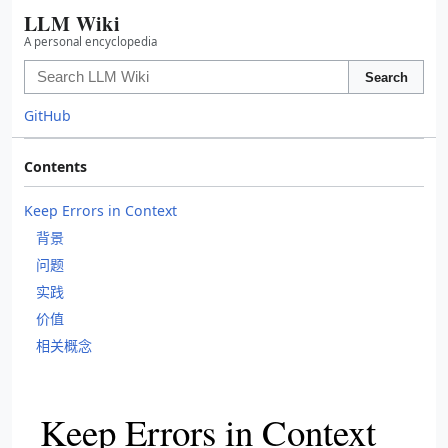
LLM Wiki
A personal encyclopedia
Search
GitHub
Contents
Keep Errors in Context
背景
问题
实践
价值
相关概念
Keep Errors in Context